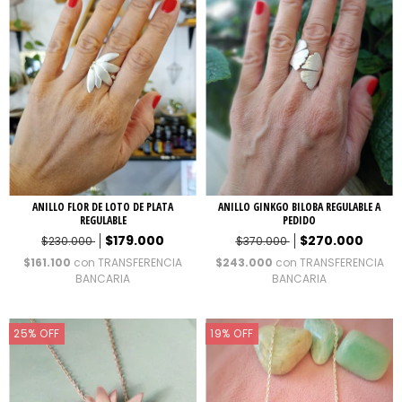
ANILLO FLOR DE LOTO DE PLATA
ANILLO GINKGO BILOBA REGULABLE A
REGULABLE
PEDIDO
$179.000
$270.000
$230.000
$370.000
$161.100
con
TRANSFERENCIA
$243.000
con
TRANSFERENCIA
BANCARIA
BANCARIA
25
%
OFF
19
%
OFF