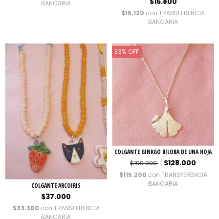
$16.800
BANCARIA
$15.120
con
TRANSFERENCIA
BANCARIA
33
%
OFF
COLGANTE GINKGO BILOBA DE UNA HOJA
$128.000
$190.000
$115.200
con
TRANSFERENCIA
BANCARIA
COLGANTE ARCOIRIS
$37.000
$33.300
con
TRANSFERENCIA
BANCARIA